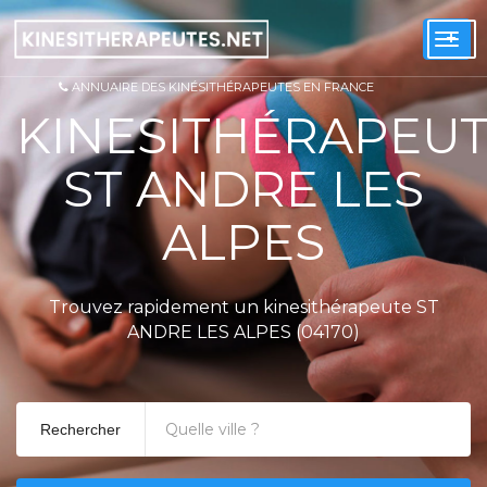
+
Togg
navi
ANNUAIRE DES KINÉSITHÉRAPEUTES EN FRANCE
KINESITHÉRAPEU
ST ANDRE LES
ALPES
Trouvez rapidement un kinesithérapeute ST
ANDRE LES ALPES (04170)
Rechercher