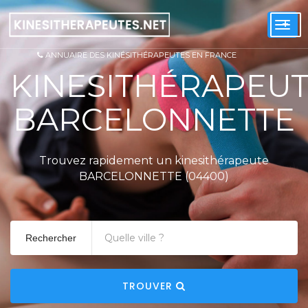
+
Togg
navi
ANNUAIRE DES KINÉSITHÉRAPEUTES EN FRANCE
KINESITHÉRAPEU
BARCELONNETTE
Trouvez rapidement un kinesithérapeute
BARCELONNETTE (04400)
Rechercher
TROUVER