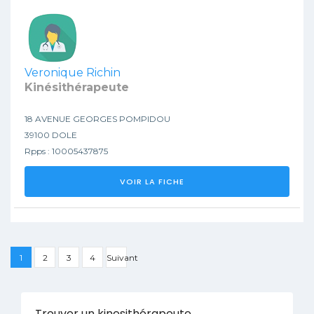
Veronique Richin
Kinésithérapeute
18 AVENUE GEORGES POMPIDOU
39100 DOLE
Rpps : 10005437875
VOIR LA FICHE
1
2
3
4
Suivant
Trouver un kinesithérapeute