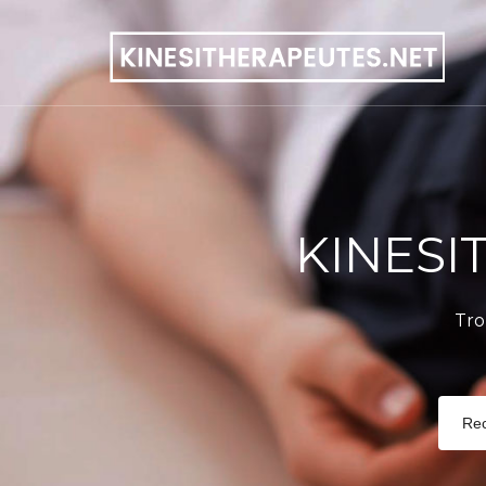
KINESI
Tro
Re