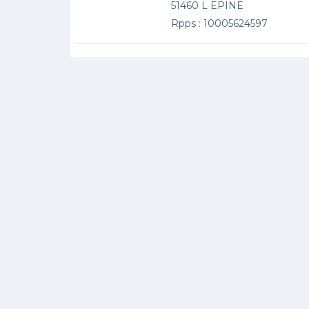
51460 L EPINE
Rpps : 10005624597