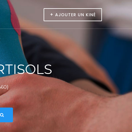
+
AJOUTER UN KINÉ
RTISOLS
460)