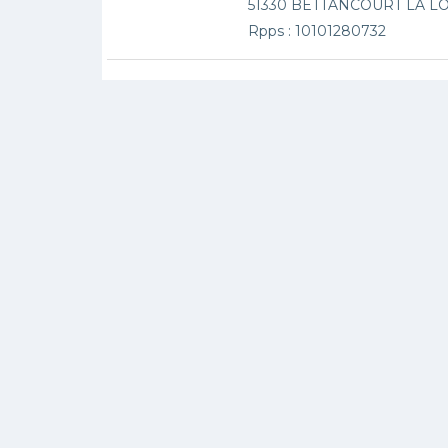
51330 BETTANCOURT LA 
Rpps : 10101280732