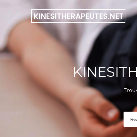
KINESIT
Trou
Re