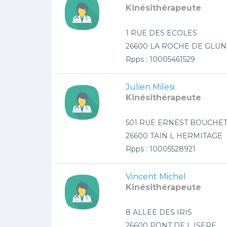
Kinésithérapeute
1 RUE DES ECOLES
26600 LA ROCHE DE GLUN
Rpps : 10005461529
Julien Milesi
Kinésithérapeute
501 RUE ERNEST BOUCHE
26600 TAIN L HERMITAGE
Rpps : 10005528921
Vincent Michel
Kinésithérapeute
8 ALLEE DES IRIS
26600 PONT DE L ISERE