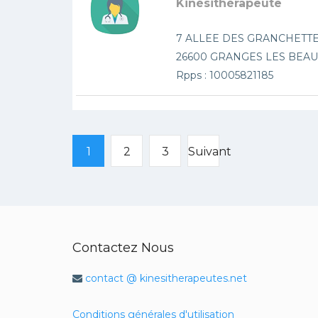
Kinésithérapeute
7 ALLEE DES GRANCHETT
26600 GRANGES LES BEA
Rpps : 10005821185
1
2
3
Suivant
Contactez Nous
contact @ kinesitherapeutes.net
Conditions générales d'utilisation