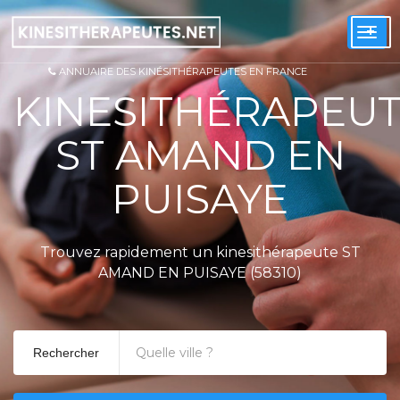
+
Togg
navi
ANNUAIRE DES KINÉSITHÉRAPEUTES EN FRANCE
KINESITHÉRAPEU
ST AMAND EN
PUISAYE
Trouvez rapidement un kinesithérapeute ST
AMAND EN PUISAYE (58310)
Rechercher