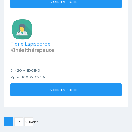
VOIR LA FICHE
Florie Lapisborde
Kinésithérapeute
64420 ANDOINS
Rpps : 10005902316
VOIR LA FICHE
1
2
Suivant