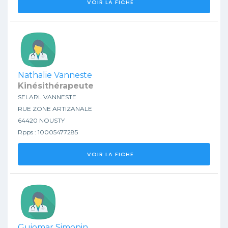
VOIR LA FICHE
Nathalie Vanneste
Kinésithérapeute
SELARL VANNESTE
RUE ZONE ARTIZANALE
64420 NOUSTY
Rpps : 10005477285
VOIR LA FICHE
Guiomar Simonin