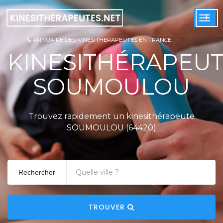
+
Togg
navi
ANNUAIRE DES KINÉSITHÉRAPEUTES EN FRANCE
KINESITHÉRAPEU
SOUMOULOU
Trouvez rapidement un kinesithérapeute
SOUMOULOU (64420)
Rechercher
TROUVER