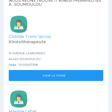
NOUS AVONS TROUVÉ
17
KINESITHÉRAPEUTES
À : SOUMOULOU
Clotilde Tronc lacroix
Kinésithérapeute
19 AVENUE LASBORDES
64420 SOUMOULOU
Rpps : 10005417398
VOIR LA FICHE
Maxime Lahas