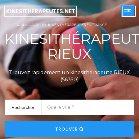
+
Togg
navi
ANNUAIRE DES KINÉSITHÉRAPEUTES EN FRANCE
KINESITHÉRAPEU
RIEUX
Trouvez rapidement un kinesithérapeute RIEUX
(56350)
Rechercher
TROUVER