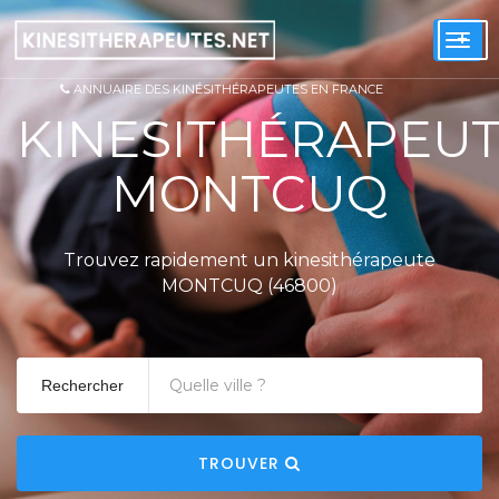
+
Togg
navi
ANNUAIRE DES KINÉSITHÉRAPEUTES EN FRANCE
KINESITHÉRAPEU
MONTCUQ
Trouvez rapidement un kinesithérapeute
MONTCUQ (46800)
Rechercher
TROUVER