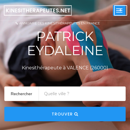
+
Togg
navi
ANNUAIRE DES KINÉSITHÉRAPEUTES EN FRANCE
PATRICK
EYDALEINE
Kinesithérapeute à VALENCE (26000)
Rechercher
TROUVER