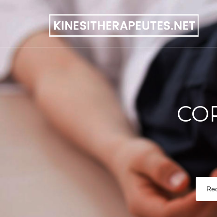
CO
Re