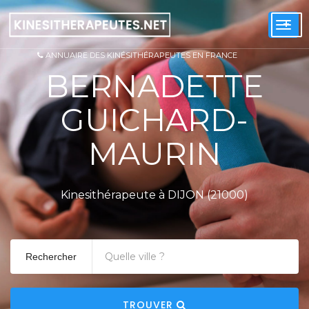
+
Togg
navi
ANNUAIRE DES KINÉSITHÉRAPEUTES EN FRANCE
BERNADETTE
GUICHARD-
MAURIN
Kinesithérapeute à DIJON (21000)
Rechercher
TROUVER