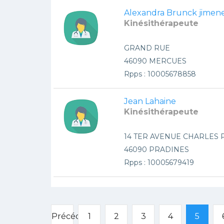
Alexandra Brunck jimen
Kinésithérapeute
GRAND RUE
46090 MERCUES
Rpps : 10005678858
Jean Lahaine
Kinésithérapeute
14 TER AVENUE CHARLES 
46090 PRADINES
Rpps : 10005679419
Précédent
1
2
3
4
5