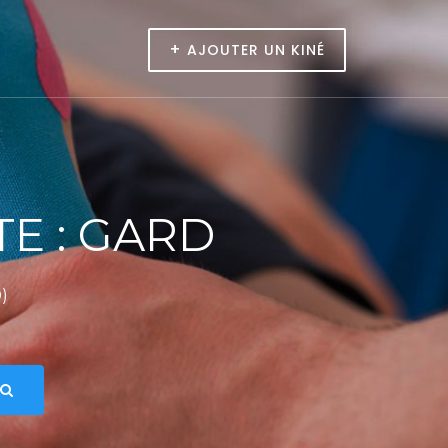
+
AJOUTER UN KINÉ
E : GARD
)