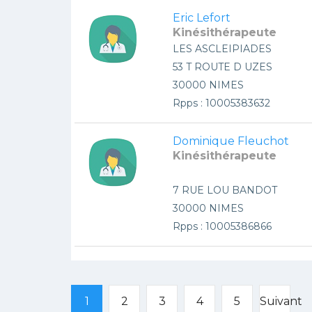
Eric Lefort
Kinésithérapeute
LES ASCLEIPIADES
53 T ROUTE D UZES
30000 NIMES
Rpps : 10005383632
Dominique Fleuchot
Kinésithérapeute
7 RUE LOU BANDOT
30000 NIMES
Rpps : 10005386866
1
2
3
4
5
Suivant