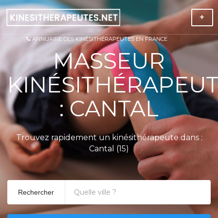
+
ANNUAIRE DES KINÉSITHÉRAPEUTES EN FRANCE
MASSEUR
KINÉSITHÉRAPEU
: CANTAL
Trouvez rapidement un kinésithérapeute dans :
Cantal (15)
Rechercher