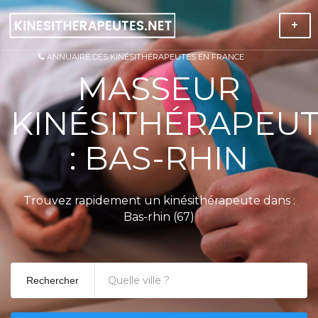
+
ANNUAIRE DES KINÉSITHÉRAPEUTES EN FRANCE
MASSEUR
KINÉSITHÉRAPEU
: BAS-RHIN
Trouvez rapidement un kinésithérapeute dans :
Bas-rhin (67)
Rechercher