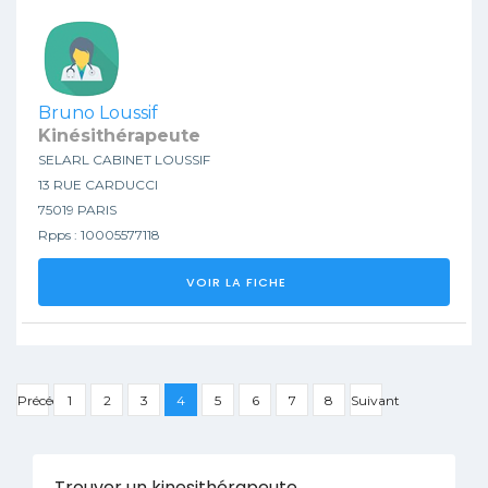
Bruno Loussif
Kinésithérapeute
SELARL CABINET LOUSSIF
13 RUE CARDUCCI
75019 PARIS
Rpps : 10005577118
VOIR LA FICHE
Précédent
1
2
3
4
5
6
7
8
Suivant
Trouver un kinesithérapeute