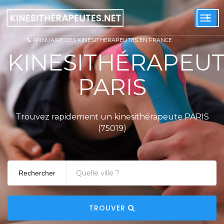
+
Togg
navi
ANNUAIRE DES KINÉSITHÉRAPEUTES EN FRANCE
KINESITHÉRAPEU
PARIS
Trouvez rapidement un kinesithérapeute PARIS
(75019)
Rechercher
TROUVER