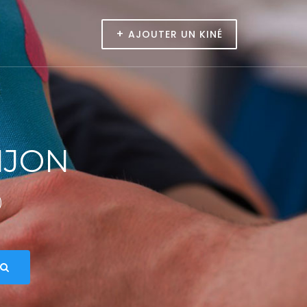
+
AJOUTER UN KINÉ
IJON
)